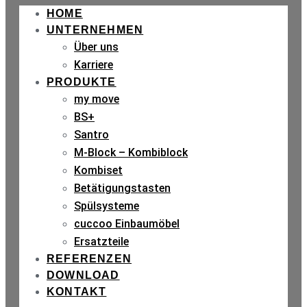
HOME
UNTERNEHMEN
Über uns
Karriere
PRODUKTE
my move
BS+
Santro
M-Block – Kombiblock
Kombiset
Betätigungstasten
Spülsysteme
cuccoo Einbaumöbel
Ersatzteile
REFERENZEN
DOWNLOAD
KONTAKT