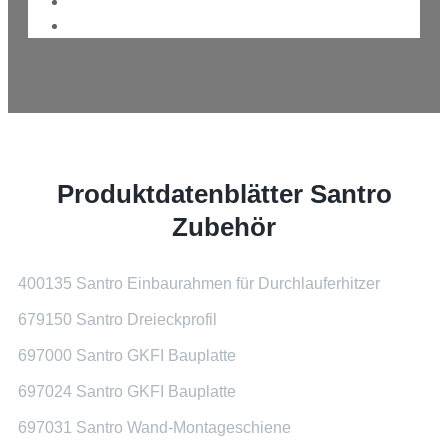
Produktdatenblätter Santro
Zubehör
400135 Santro Einbaurahmen für Durchlauferhitzer
679150 Santro Dreieckprofil
697000 Santro GKFI Bauplatte
697024 Santro GKFI Bauplatte
697031 Santro Wand-Montageschiene