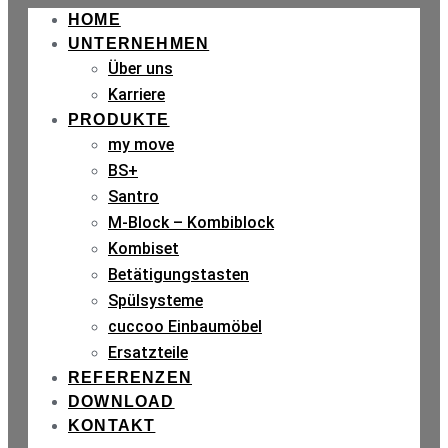
HOME
UNTERNEHMEN
Über uns
Karriere
PRODUKTE
my move
BS+
Santro
M-Block – Kombiblock
Kombiset
Betätigungstasten
Spülsysteme
cuccoo Einbaumöbel
Ersatzteile
REFERENZEN
DOWNLOAD
KONTAKT