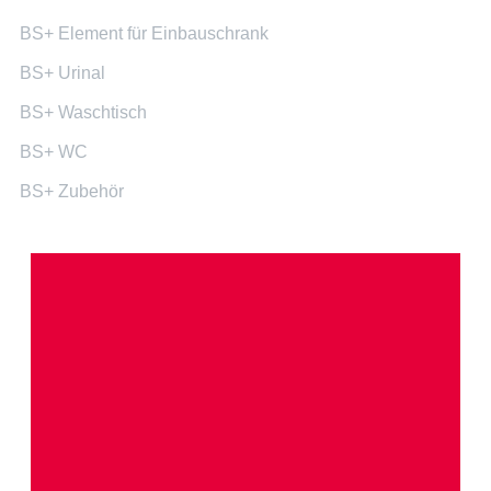
BS+ Element für Einbauschrank
BS+ Urinal
BS+ Waschtisch
BS+ WC
BS+ Zubehör