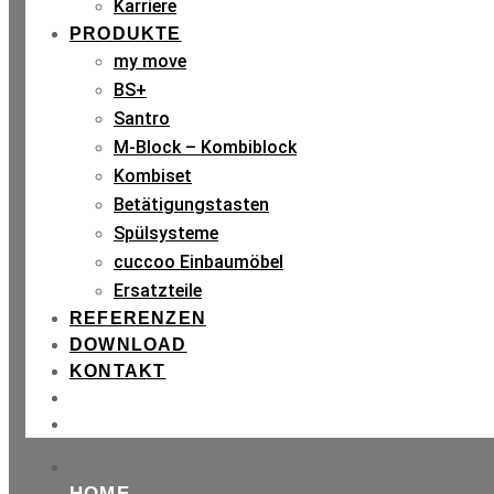
Karriere
PRODUKTE
my move
BS+
Santro
M-Block – Kombiblock
Kombiset
Betätigungstasten
Spülsysteme
cuccoo Einbaumöbel
Ersatzteile
REFERENZEN
DOWNLOAD
KONTAKT
HOME