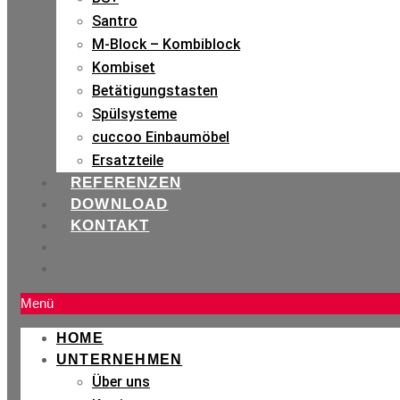
Santro
M-Block – Kombiblock
Kombiset
Betätigungstasten
Spülsysteme
cuccoo Einbaumöbel
Ersatzteile
REFERENZEN
DOWNLOAD
KONTAKT
Menü
HOME
UNTERNEHMEN
Über uns